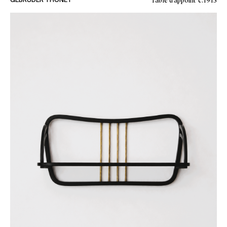
Table d’appoint
c.1915
GEBRUDER THONET