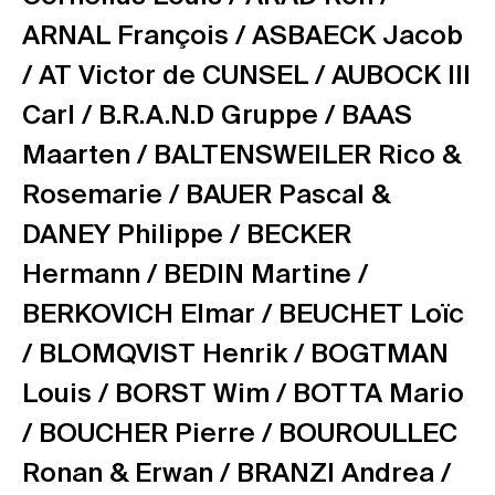
ARNAL François /
ASBAECK Jacob
/
AT Victor de CUNSEL /
AUBOCK III
Carl /
B.R.A.N.D Gruppe /
BAAS
Maarten /
BALTENSWEILER Rico &
Rosemarie /
BAUER Pascal &
DANEY Philippe /
BECKER
Hermann /
BEDIN Martine /
BERKOVICH Elmar /
BEUCHET Loïc
/
BLOMQVIST Henrik /
BOGTMAN
Louis /
BORST Wim /
BOTTA Mario
/
BOUCHER Pierre /
BOUROULLEC
Ronan & Erwan /
BRANZI Andrea /