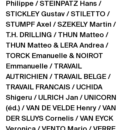
Philippe /
STEINPATZ Hans /
STICKLEY Gustav /
STILETTO /
STUMPF Axel /
SZEKELY Martin /
T.H. DRILLING /
THUN Matteo /
THUN Matteo & LERA Andrea /
TORCK Emanuelle & NOIROT
Emmanuelle /
TRAVAIL
AUTRICHIEN /
TRAVAIL BELGE /
TRAVAIL FRANCAIS /
UCHIDA
Shigeru /
ULRICH Jan /
UNICORN
(éd.) /
VAN DE VELDE Henry /
VAN
DER SLUYS Cornelis /
VAN EYCK
Veronica /
VENTO Mario /
VERRE