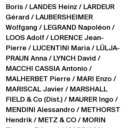
Boris /
LANDES Heinz /
LARDEUR
Gérard /
LAUBERSHEIMER
Wolfgang /
LEGRAND Napoléon /
LOOS Adolf /
LORENCE Jean-
Pierre /
LUCENTINI Maria /
LÜLJA-
PRAUN Anna /
LYNCH David /
MACCHI CASSIA Antonio /
MALHERBET Pierre /
MARI Enzo /
MARISCAL Javier /
MARSHALL
FIELD & Co (Dist.) /
MAURER Ingo /
MENDINI Alessandro /
METHORST
Hendrik /
METZ & CO /
MORIN