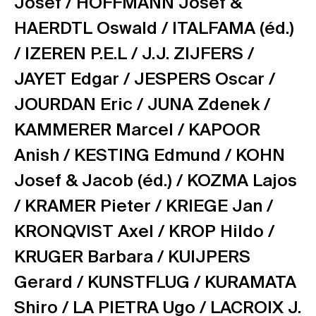
Josef /
HOFFMANN Josef &
HAERDTL Oswald /
ITALFAMA (éd.)
/
IZEREN P.E.L /
J.J. ZIJFERS /
JAYET Edgar /
JESPERS Oscar /
JOURDAN Eric /
JUNA Zdenek /
KAMMERER Marcel /
KAPOOR
Anish /
KESTING Edmund /
KOHN
Josef & Jacob (éd.) /
KOZMA Lajos
/
KRAMER Pieter /
KRIEGE Jan /
KRONQVIST Axel /
KROP Hildo /
KRUGER Barbara /
KUIJPERS
Gerard /
KUNSTFLUG /
KURAMATA
Shiro /
LA PIETRA Ugo /
LACROIX J.