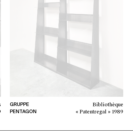
s
Bibliothèque
GRUPPE
9
« Patentregal »
1989
PENTAGON