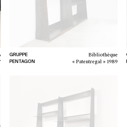
Bibliothèque
o
GRUPPE
« Patentregal »
1989
7
PENTAGON