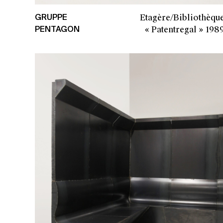
Etagère/Bibliothèqu
GRUPPE
« Patentregal »
198
PENTAGON