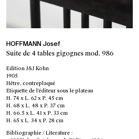
HOFFMANN Josef
Suite de 4 tables gigognes mod. 986
Edition J&J Kohn
1905
Hêtre, contreplaqué
Etiquette de l’éditeur sous le plateau
H. 74 x L. 62 x P. 45 cm
H. 68 x L. 48 x P. 37 cm
H. 66.5 x L. 41 x P. 33 cm
H. 65 x L. 34 x P. 28 cm
Bibliographie / Literature :