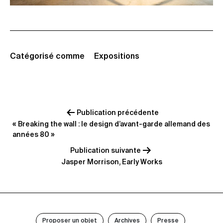
Catégorisé comme
Expositions
Navigation
de
l’article
Publication précédente
« Breaking the wall : le design d’avant-garde allemand des
années 80 »
Publication suivante
Jasper Morrison, Early Works
Proposer un objet
Archives
Presse